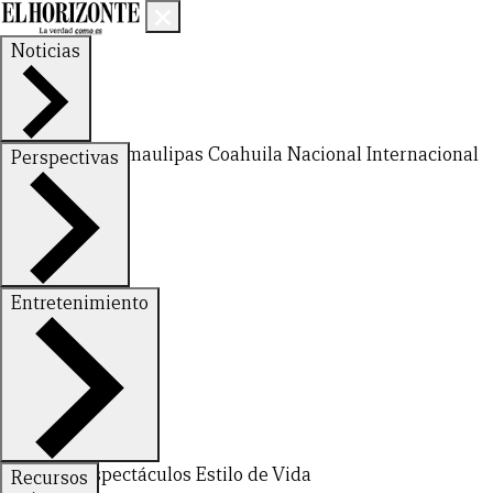
Noticias
Nuevo León
Tamaulipas
Coahuila
Nacional
Internacional
Perspectivas
Finanzas
Opinión
Entretenimiento
Deportes
Espectáculos
Estilo de Vida
Recursos