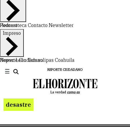
Hemeroteca
Podcast
Contacto
Newsletter
Impreso
Nuevo León
Reporte Ciudadano
Tamaulipas
Coahuila
☰
REPORTE CIUDADANO
desastre