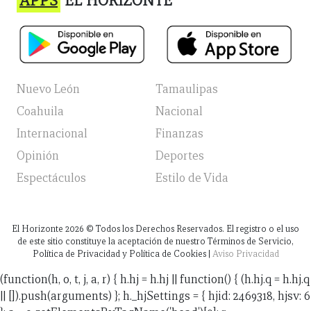
APPS
EL HORIZONTE
Nuevo León
Tamaulipas
Coahuila
Nacional
Internacional
Finanzas
Opinión
Deportes
Espectáculos
Estilo de Vida
El Horizonte
2026
© Todos los Derechos Reservados. El registro o el uso
de este sitio constituye la aceptación de nuestro Términos de Servicio,
Política de Privacidad y Política de Cookies |
Aviso Privacidad
(function(h, o, t, j, a, r) { h.hj = h.hj || function() { (h.hj.q = h.hj.q
|| []).push(arguments) }; h._hjSettings = { hjid: 2469318, hjsv: 6