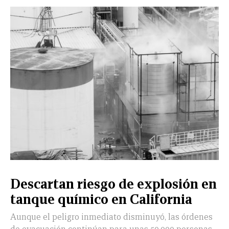
CERRAR
X
NUEVO
TAMAULIPAS
COAHUILA
NACIONAL
INTERNACIONAL
FINANZAS
OPINIÓN
DEPORTES
ESPECTÁCULOS
TENDENCIA
ESTILO
PODCAST
CONTACTO
NEWSLETTER
HEMEROTECA
SUPLEMENTOS
Descartan riesgo de explosión en
LEÓN
DE
tanque químico en California
VIDA
Aunque el peligro inmediato disminuyó, las órdenes