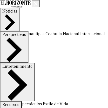
Noticias
Nuevo León
Tamaulipas
Coahuila
Nacional
Internacional
Perspectivas
Finanzas
Opinión
Entretenimiento
Deportes
Espectáculos
Estilo de Vida
Recursos