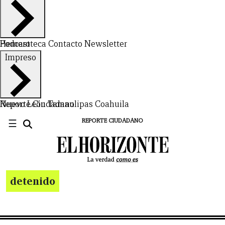
Hemeroteca
Podcast
Contacto
Newsletter
Impreso
Nuevo León
Reporte Ciudadano
Tamaulipas
Coahuila
☰
REPORTE CIUDADANO
detenido