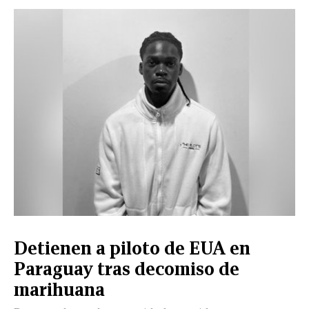
CERRAR
X
NUEVO
TAMAULIPAS
COAHUILA
NACIONAL
INTERNACIONAL
FINANZAS
OPINIÓN
DEPORTES
ESPECTÁCULOS
TENDENCIA
ESTILO
PODCAST
CONTACTO
NEWSLETTER
HEMEROTECA
SUPLEMENTOS
Detienen a piloto de EUA en
LEÓN
DE
Paraguay tras decomiso de
VIDA
marihuana