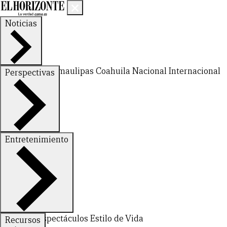
Noticias
Nuevo León
Tamaulipas
Coahuila
Nacional
Internacional
Perspectivas
Finanzas
Opinión
Entretenimiento
Deportes
Espectáculos
Estilo de Vida
Recursos