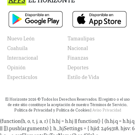
APPS
EL HORIZONTE
Nuevo León
Tamaulipas
Coahuila
Nacional
Internacional
Finanzas
Opinión
Deportes
Espectáculos
Estilo de Vida
El Horizonte
2026
© Todos los Derechos Reservados. El registro o el uso
de este sitio constituye la aceptación de nuestro Términos de Servicio,
Política de Privacidad y Política de Cookies |
Aviso Privacidad
(function(h, o, t, j, a, r) { h.hj = h.hj || function() { (h.hj.q = h.hj.q
|| []).push(arguments) }; h._hjSettings = { hjid: 2469318, hjsv: 6