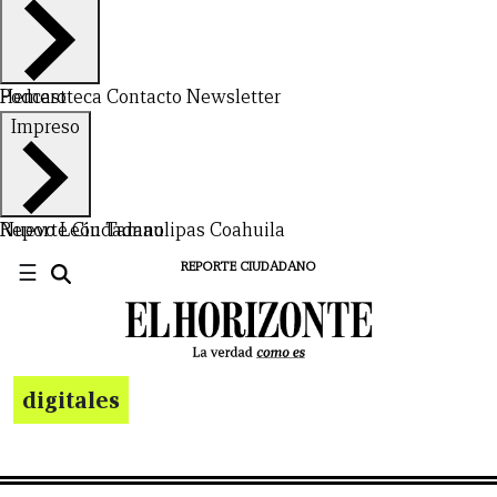
Hemeroteca
Podcast
Contacto
Newsletter
Impreso
Nuevo León
Reporte Ciudadano
Tamaulipas
Coahuila
☰
REPORTE CIUDADANO
digitales