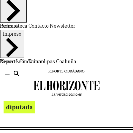
Hemeroteca
Podcast
Contacto
Newsletter
Impreso
Nuevo León
Reporte Ciudadano
Tamaulipas
Coahuila
☰
REPORTE CIUDADANO
diputada