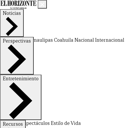
Noticias
Nuevo León
Tamaulipas
Coahuila
Nacional
Internacional
Perspectivas
Finanzas
Opinión
Entretenimiento
Deportes
Espectáculos
Estilo de Vida
Recursos