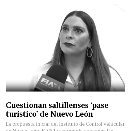
CERRAR
X
NUEVO
TAMAULIPAS
COAHUILA
NACIONAL
INTERNACIONAL
FINANZAS
OPINIÓN
DEPORTES
ESPECTÁCULOS
TENDENCIA
ESTILO
PODCAST
CONTACTO
NEWSLETTER
HEMEROTECA
SUPLEMENTOS
Cuestionan saltillenses ‘pase
LEÓN
DE
turístico’ de Nuevo León
VIDA
La propuesta inicial del Instituto de Control Vehicular