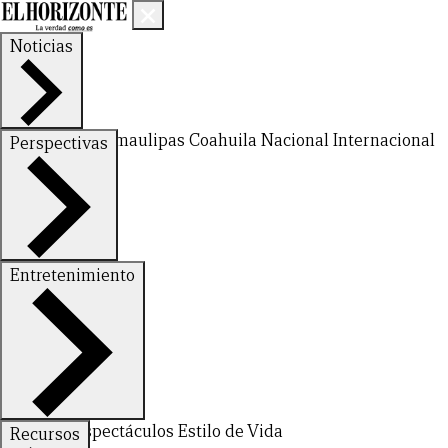
Noticias
Nuevo León
Tamaulipas
Coahuila
Nacional
Internacional
Perspectivas
Finanzas
Opinión
Entretenimiento
Deportes
Espectáculos
Estilo de Vida
Recursos