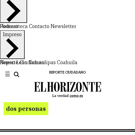
Hemeroteca
Podcast
Contacto
Newsletter
Impreso
Nuevo León
Reporte Ciudadano
Tamaulipas
Coahuila
CERRAR
☰
REPORTE CIUDADANO
X
NUEVO
TAMAULIPAS
COAHUILA
NACIONAL
INTERNACIONAL
FINANZAS
OPINIÓN
DEPORTES
ESPECTÁCULOS
TENDENCIA
ESTILO
PODCAST
CONTACTO
NEWSLETTER
HEMEROTECA
SUPLEMENTOS
dos personas
LEÓN
DE
VIDA