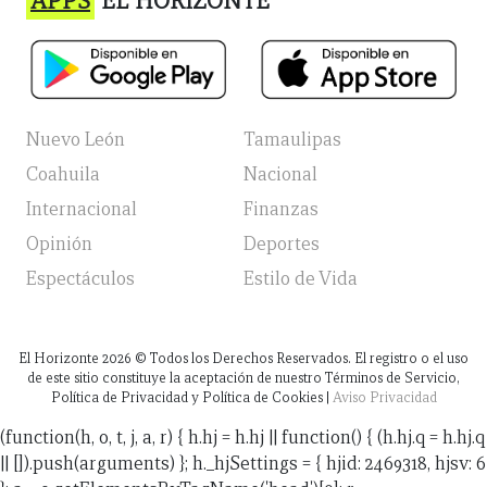
APPS
EL HORIZONTE
Nuevo León
Tamaulipas
Coahuila
Nacional
Internacional
Finanzas
Opinión
Deportes
Espectáculos
Estilo de Vida
El Horizonte
2026
© Todos los Derechos Reservados. El registro o el uso
de este sitio constituye la aceptación de nuestro Términos de Servicio,
Política de Privacidad y Política de Cookies |
Aviso Privacidad
(function(h, o, t, j, a, r) { h.hj = h.hj || function() { (h.hj.q = h.hj.q
|| []).push(arguments) }; h._hjSettings = { hjid: 2469318, hjsv: 6