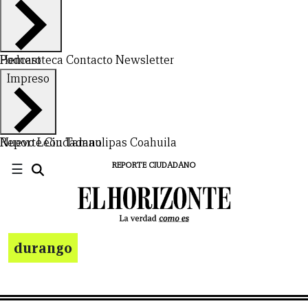
Hemeroteca
Podcast
Contacto
Newsletter
Impreso
Nuevo León
Reporte Ciudadano
Tamaulipas
Coahuila
☰
REPORTE CIUDADANO
durango