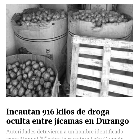
CERRAR
X
NUEVO
TAMAULIPAS
COAHUILA
NACIONAL
INTERNACIONAL
FINANZAS
OPINIÓN
DEPORTES
ESPECTÁCULOS
TENDENCIA
ESTILO
PODCAST
CONTACTO
NEWSLETTER
HEMEROTECA
SUPLEMENTOS
Incautan 916 kilos de droga
LEÓN
DE
oculta entre jícamas en Durango
VIDA
Autoridades detuvieron a un hombre identificado