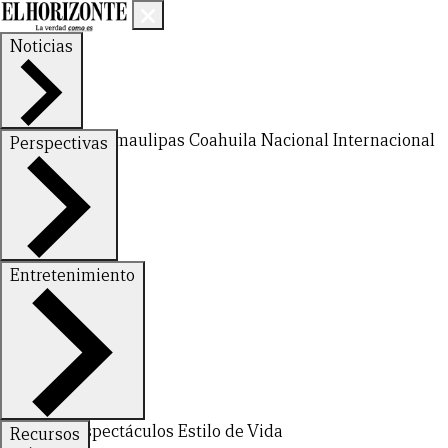
Noticias
Nuevo León
Tamaulipas
Coahuila
Nacional
Internacional
Perspectivas
Finanzas
Opinión
Entretenimiento
Deportes
Espectáculos
Estilo de Vida
Recursos