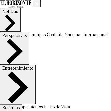
Noticias
Nuevo León
Tamaulipas
Coahuila
Nacional
Internacional
Perspectivas
Finanzas
Opinión
Entretenimiento
Deportes
Espectáculos
Estilo de Vida
Recursos