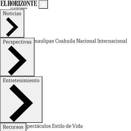
Noticias
Nuevo León
Tamaulipas
Coahuila
Nacional
Internacional
Perspectivas
Finanzas
Opinión
Entretenimiento
Deportes
Espectáculos
Estilo de Vida
Recursos