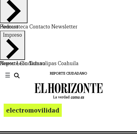
Hemeroteca
Podcast
Contacto
Newsletter
Impreso
Nuevo León
Reporte Ciudadano
Tamaulipas
Coahuila
☰
REPORTE CIUDADANO
electromovilidad