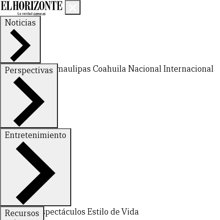
Noticias
Nuevo León
Tamaulipas
Coahuila
Nacional
Internacional
Perspectivas
Finanzas
Opinión
Entretenimiento
Deportes
Espectáculos
Estilo de Vida
Recursos