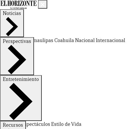
Noticias
Nuevo León
Tamaulipas
Coahuila
Nacional
Internacional
Perspectivas
Finanzas
Opinión
Entretenimiento
Deportes
Espectáculos
Estilo de Vida
Recursos