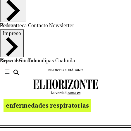
Hemeroteca
Podcast
Contacto
Newsletter
Impreso
Nuevo León
Reporte Ciudadano
Tamaulipas
Coahuila
☰
REPORTE CIUDADANO
enfermedades respiratorias