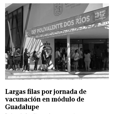
CERRAR
X
NUEVO
TAMAULIPAS
COAHUILA
NACIONAL
INTERNACIONAL
FINANZAS
OPINIÓN
DEPORTES
ESPECTÁCULOS
TENDENCIA
ESTILO
PODCAST
CONTACTO
NEWSLETTER
HEMEROTECA
SUPLEMENTOS
Largas filas por jornada de
LEÓN
DE
vacunación en módulo de
VIDA
Guadalupe