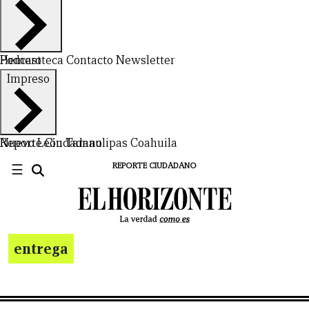
Hemeroteca
Podcast
Contacto
Newsletter
Impreso
Nuevo León
Reporte Ciudadano
Tamaulipas
Coahuila
☰
REPORTE CIUDADANO
entrega