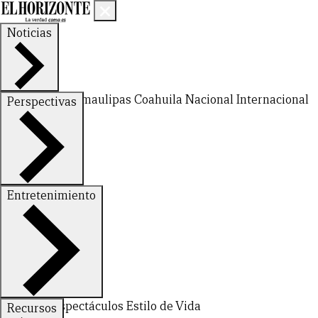
Noticias
Nuevo León
Tamaulipas
Coahuila
Nacional
Internacional
Perspectivas
Finanzas
Opinión
Entretenimiento
Deportes
Espectáculos
Estilo de Vida
Recursos