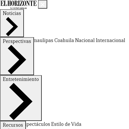
Noticias
Nuevo León
Tamaulipas
Coahuila
Nacional
Internacional
Perspectivas
Finanzas
Opinión
Entretenimiento
Deportes
Espectáculos
Estilo de Vida
Recursos