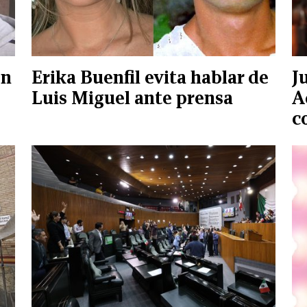
on
Erika Buenfil evita hablar de
J
Luis Miguel ante prensa
A
c