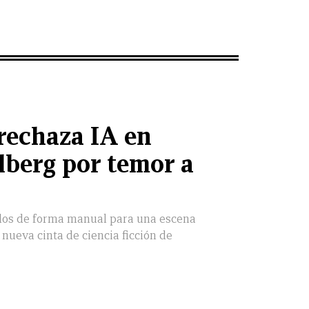
rechaza IA en
elberg por temor a
nidos de forma manual para una escena
a nueva cinta de ciencia ficción de