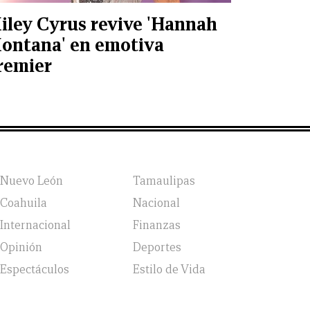
iley Cyrus revive 'Hannah
ontana' en emotiva
remier
Nuevo León
Tamaulipas
Coahuila
Nacional
Internacional
Finanzas
Opinión
Deportes
Espectáculos
Estilo de Vida