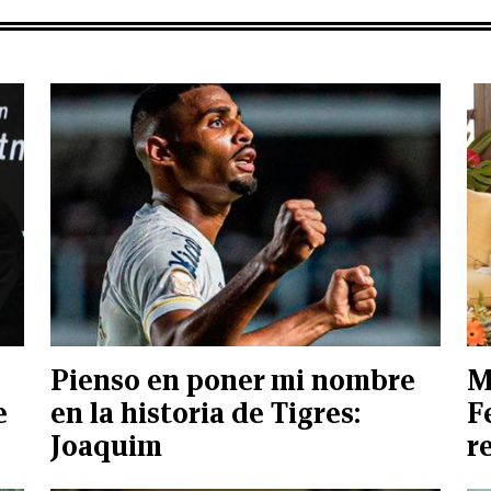
Pienso en poner mi nombre
M
e
en la historia de Tigres:
F
Joaquim
r