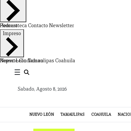
Hemeroteca
Podcast
Contacto
Newsletter
CERRAR
Impreso
X
NUEVO
TAMAULIPAS
COAHUILA
NACIONAL
INTERNACIONAL
FINANZAS
OPINIÓN
DEPORTES
ESPECTÁCULOS
TENDENCIA
ESTILO
PODCAST
CONTACTO
NEWSLETTER
HEMEROTECA
SUPLEMENTOS
Nuevo León
Reporte Ciudadano
Tamaulipas
Coahuila
☰
LEÓN
DE
VIDA
Sabado, Agosto 8, 2026
NUEVO LEÓN
TAMAULIPAS
COAHUILA
NACIO