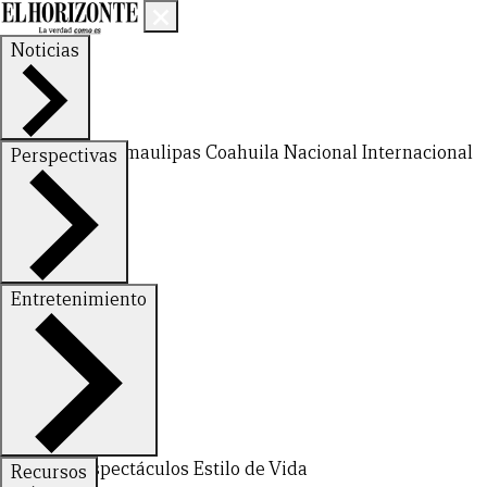
Noticias
Nuevo León
Tamaulipas
Coahuila
Nacional
Internacional
Perspectivas
Finanzas
Opinión
Entretenimiento
Deportes
Espectáculos
Estilo de Vida
Recursos