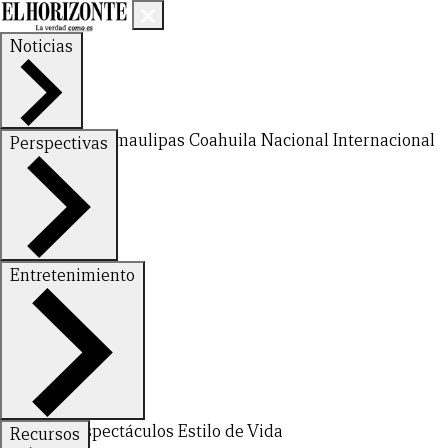
Noticias
Nuevo León
Tamaulipas
Coahuila
Nacional
Internacional
Perspectivas
Finanzas
Opinión
Entretenimiento
Deportes
Espectáculos
Estilo de Vida
Recursos