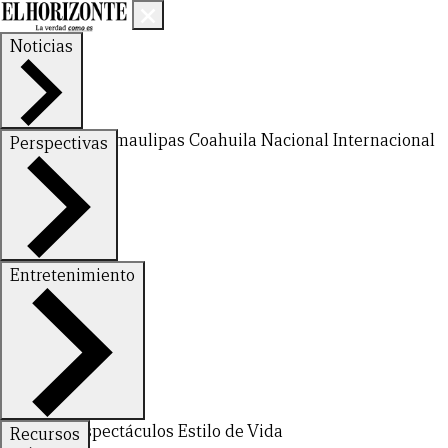
Noticias
Nuevo León
Tamaulipas
Coahuila
Nacional
Internacional
Perspectivas
Finanzas
Opinión
Entretenimiento
Deportes
Espectáculos
Estilo de Vida
Recursos