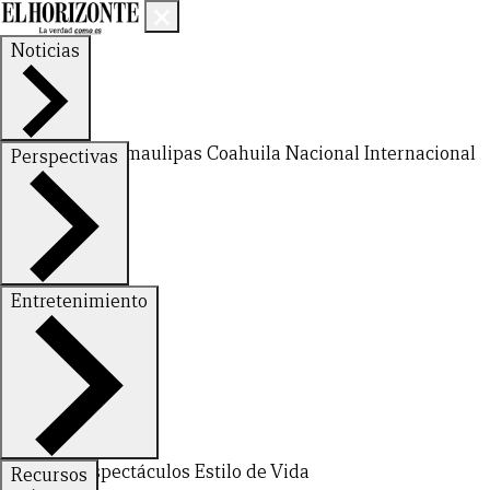
Noticias
Nuevo León
Tamaulipas
Coahuila
Nacional
Internacional
Perspectivas
Finanzas
Opinión
Entretenimiento
Deportes
Espectáculos
Estilo de Vida
Recursos