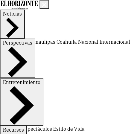
Noticias
Nuevo León
Tamaulipas
Coahuila
Nacional
Internacional
Perspectivas
Finanzas
Opinión
Entretenimiento
CERRAR
Deportes
Espectáculos
Estilo de Vida
Recursos
X