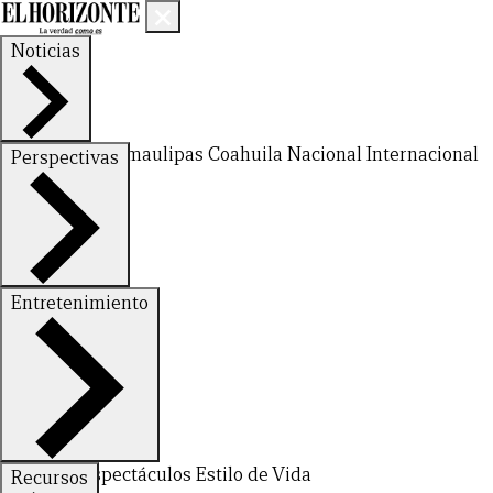
Noticias
Nuevo León
Tamaulipas
Coahuila
Nacional
Internacional
Perspectivas
Finanzas
Opinión
Entretenimiento
Deportes
Espectáculos
Estilo de Vida
Recursos