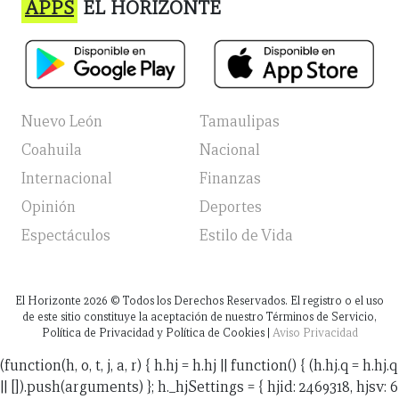
APPS
EL HORIZONTE
Nuevo León
Tamaulipas
Coahuila
Nacional
Internacional
Finanzas
Opinión
Deportes
Espectáculos
Estilo de Vida
El Horizonte
2026
© Todos los Derechos Reservados. El registro o el uso
de este sitio constituye la aceptación de nuestro Términos de Servicio,
Política de Privacidad y Política de Cookies |
Aviso Privacidad
(function(h, o, t, j, a, r) { h.hj = h.hj || function() { (h.hj.q = h.hj.q
|| []).push(arguments) }; h._hjSettings = { hjid: 2469318, hjsv: 6