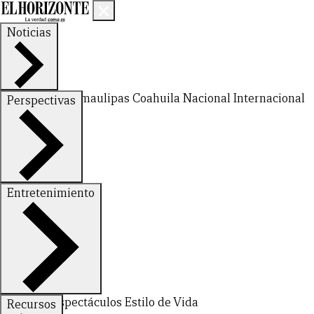
Noticias
Nuevo León
Tamaulipas
Coahuila
Nacional
Internacional
Perspectivas
Finanzas
Opinión
Entretenimiento
CERRAR
Deportes
Espectáculos
Estilo de Vida
Recursos