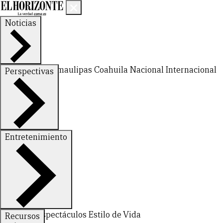
Noticias
Nuevo León
Tamaulipas
Coahuila
Nacional
Internacional
Perspectivas
Finanzas
Opinión
Entretenimiento
Deportes
Espectáculos
Estilo de Vida
Recursos