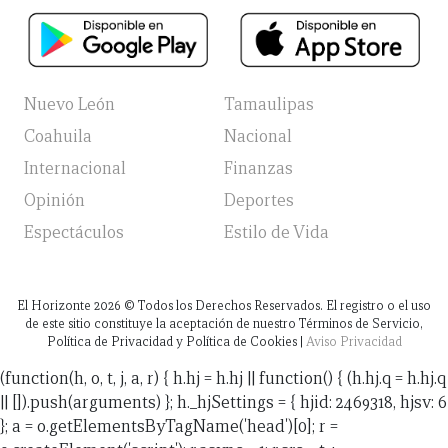
Nuevo León
Tamaulipas
Coahuila
Nacional
Internacional
Finanzas
Opinión
Deportes
Espectáculos
Estilo de Vida
El Horizonte
2026
© Todos los Derechos Reservados. El registro o el uso
de este sitio constituye la aceptación de nuestro Términos de Servicio,
Política de Privacidad y Política de Cookies |
Aviso Privacidad
(function(h, o, t, j, a, r) { h.hj = h.hj || function() { (h.hj.q = h.hj.q
|| []).push(arguments) }; h._hjSettings = { hjid: 2469318, hjsv: 6
}; a = o.getElementsByTagName('head')[0]; r =