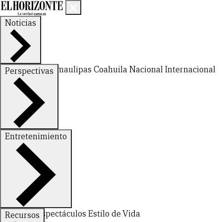
Noticias
Nuevo León
Tamaulipas
Coahuila
Nacional
Internacional
Perspectivas
Finanzas
Opinión
Entretenimiento
Deportes
Espectáculos
Estilo de Vida
Recursos