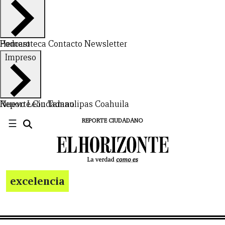
Hemeroteca
Podcast
Contacto
Newsletter
Impreso
Nuevo León
Reporte Ciudadano
Tamaulipas
Coahuila
☰
REPORTE CIUDADANO
excelencia