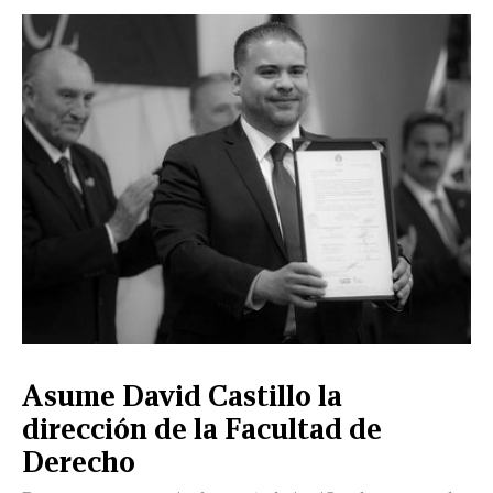
CERRAR
X
NUEVO
TAMAULIPAS
COAHUILA
NACIONAL
INTERNACIONAL
FINANZAS
OPINIÓN
DEPORTES
ESPECTÁCULOS
TENDENCIA
ESTILO
PODCAST
CONTACTO
NEWSLETTER
HEMEROTECA
SUPLEMENTOS
Asume David Castillo la
LEÓN
DE
dirección de la Facultad de
VIDA
Derecho