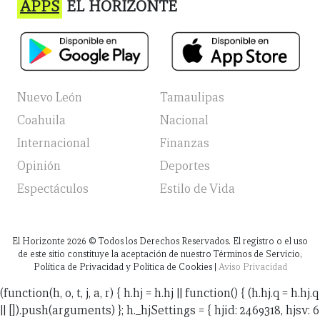
APPS
EL HORIZONTE
Nuevo León
Tamaulipas
Coahuila
Nacional
Internacional
Finanzas
Opinión
Deportes
Espectáculos
Estilo de Vida
El Horizonte
2026
© Todos los Derechos Reservados. El registro o el uso
de este sitio constituye la aceptación de nuestro Términos de Servicio,
Política de Privacidad y Política de Cookies |
Aviso Privacidad
(function(h, o, t, j, a, r) { h.hj = h.hj || function() { (h.hj.q = h.hj.q
|| []).push(arguments) }; h._hjSettings = { hjid: 2469318, hjsv: 6