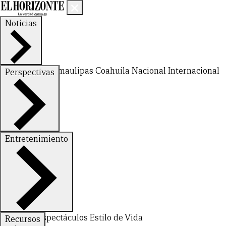
Noticias
Nuevo León
Tamaulipas
Coahuila
Nacional
Internacional
Perspectivas
Finanzas
Opinión
Entretenimiento
CERRAR
Deportes
Espectáculos
Estilo de Vida
Recursos
X