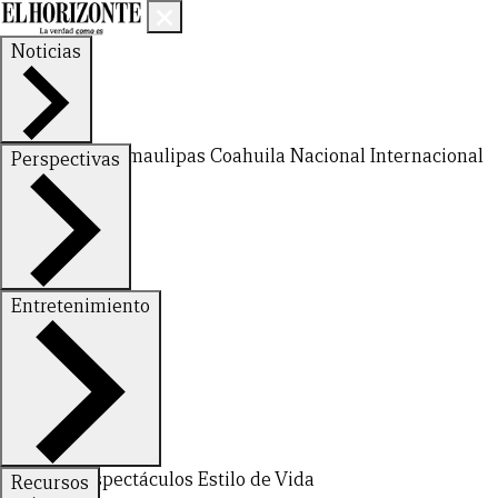
Noticias
Nuevo León
Tamaulipas
Coahuila
Nacional
Internacional
Perspectivas
Finanzas
Opinión
Entretenimiento
Deportes
Espectáculos
Estilo de Vida
Recursos
CERRAR