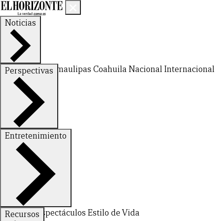
Noticias
Nuevo León
Tamaulipas
Coahuila
Nacional
Internacional
Perspectivas
Finanzas
Opinión
Entretenimiento
Deportes
Espectáculos
Estilo de Vida
Recursos