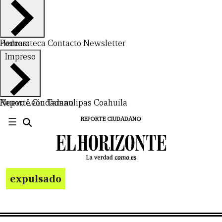
Hemeroteca
Podcast
Contacto
Newsletter
Impreso
Nuevo León
Reporte Ciudadano
Tamaulipas
Coahuila
☰
REPORTE CIUDADANO
expulsado