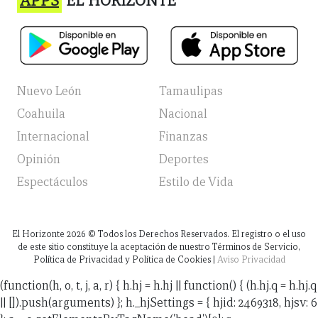
APPS
EL HORIZONTE
Nuevo León
Tamaulipas
Coahuila
Nacional
Internacional
Finanzas
Opinión
Deportes
Espectáculos
Estilo de Vida
El Horizonte
2026
© Todos los Derechos Reservados. El registro o el uso
de este sitio constituye la aceptación de nuestro Términos de Servicio,
Política de Privacidad y Política de Cookies |
Aviso Privacidad
(function(h, o, t, j, a, r) { h.hj = h.hj || function() { (h.hj.q = h.hj.q
|| []).push(arguments) }; h._hjSettings = { hjid: 2469318, hjsv: 6