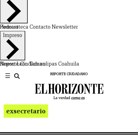
Hemeroteca
Podcast
Contacto
Newsletter
Impreso
Nuevo León
Reporte Ciudadano
Tamaulipas
Coahuila
☰
REPORTE CIUDADANO
exsecretario