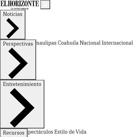
Noticias
Nuevo León
Tamaulipas
Coahuila
Nacional
Internacional
Perspectivas
Finanzas
Opinión
Entretenimiento
Deportes
Espectáculos
Estilo de Vida
Recursos