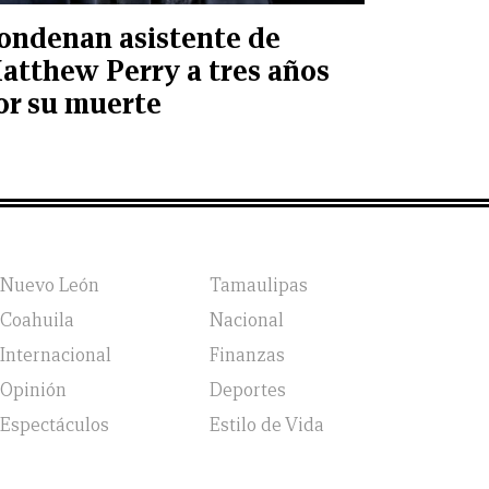
ondenan asistente de
atthew Perry a tres años
or su muerte
Nuevo León
Tamaulipas
Coahuila
Nacional
Internacional
Finanzas
Opinión
Deportes
Espectáculos
Estilo de Vida