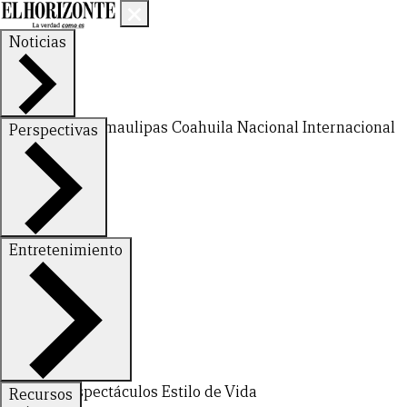
Noticias
Nuevo León
Tamaulipas
Coahuila
Nacional
Internacional
Perspectivas
Finanzas
Opinión
Entretenimiento
Deportes
Espectáculos
Estilo de Vida
Recursos