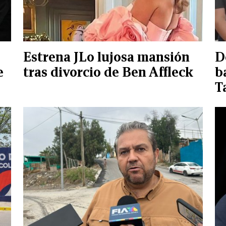
Estrena JLo lujosa mansión
D
e
tras divorcio de Ben Affleck
b
T