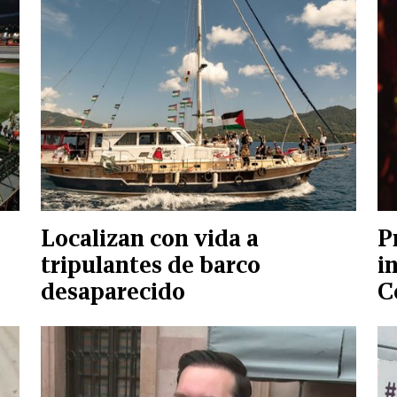
Localizan con vida a
P
tripulantes de barco
i
desaparecido
C