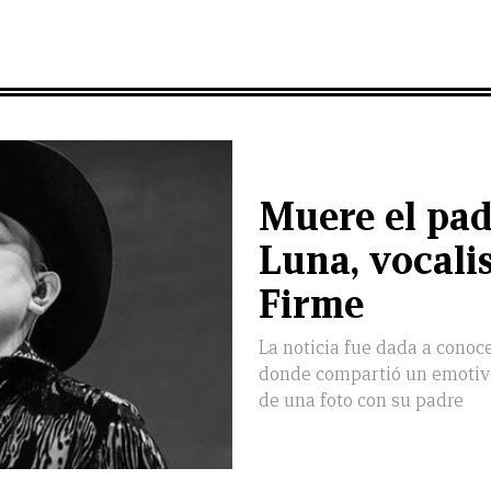
Muere el pa
Luna, vocali
Firme
La noticia fue dada a conoce
donde compartió un emoti
de una foto con su padre