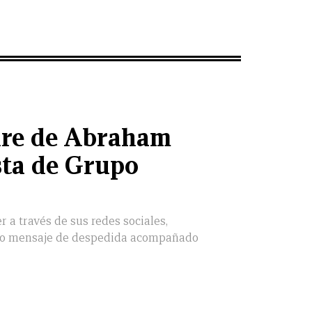
dre de Abraham
sta de Grupo
r a través de sus redes sociales,
vo mensaje de despedida acompañado