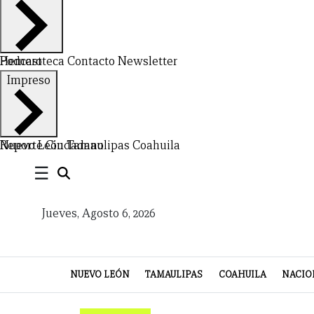
Hemeroteca
Podcast
Contacto
Newsletter
Impreso
CERRAR
X
Nuevo León
Reporte Ciudadano
Tamaulipas
Coahuila
NUEVO
TAMAULIPAS
COAHUILA
NACIONAL
INTERNACIONAL
FINANZAS
OPINIÓN
DEPORTES
ESPECTÁCULOS
TENDENCIA
ESTILO
PODCAST
CONTACTO
NEWSLETTER
HEMEROTECA
SUPLEMENTOS
☰
LEÓN
DE
Jueves, Agosto 6, 2026
VIDA
NUEVO LEÓN
TAMAULIPAS
COAHUILA
NACIO