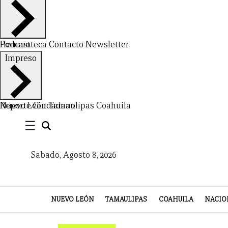
Hemeroteca
Podcast
Contacto
Newsletter
CERRAR
Impreso
X
NUEVO
TAMAULIPAS
COAHUILA
NACIONAL
INTERNACIONAL
FINANZAS
OPINIÓN
DEPORTES
ESPECTÁCULOS
TENDENCIA
ESTILO
PODCAST
CONTACTO
NEWSLETTER
HEMEROTECA
SUPLEMENTOS
Nuevo León
Reporte Ciudadano
Tamaulipas
Coahuila
☰
LEÓN
DE
VIDA
Sabado, Agosto 8, 2026
NUEVO LEÓN
TAMAULIPAS
COAHUILA
NACIO