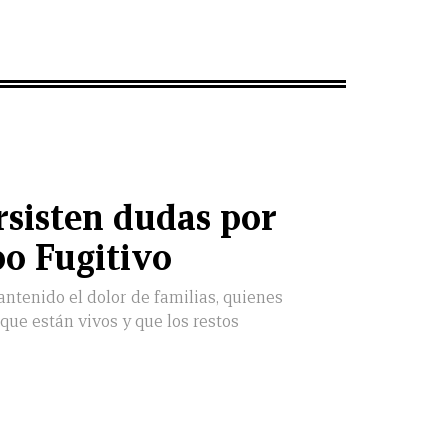
rsisten dudas por
po Fugitivo
antenido el dolor de familias, quienes
ue están vivos y que los restos