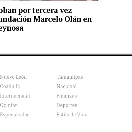
oban por tercera vez
undación Marcelo Olán en
eynosa
Nuevo León
Tamaulipas
Coahuila
Nacional
Internacional
Finanzas
Opinión
Deportes
Espectáculos
Estilo de Vida