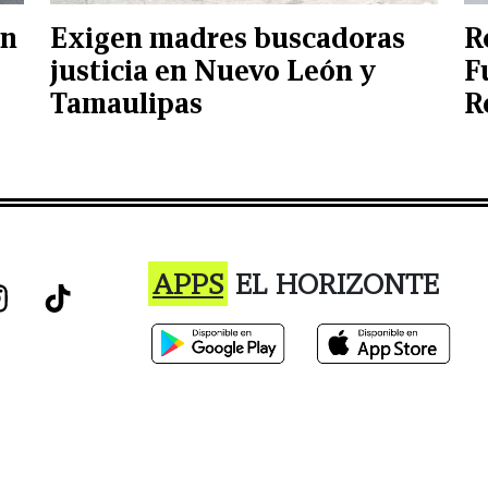
an
Exigen madres buscadoras
R
justicia en Nuevo León y
F
Tamaulipas
R
APPS
EL HORIZONTE