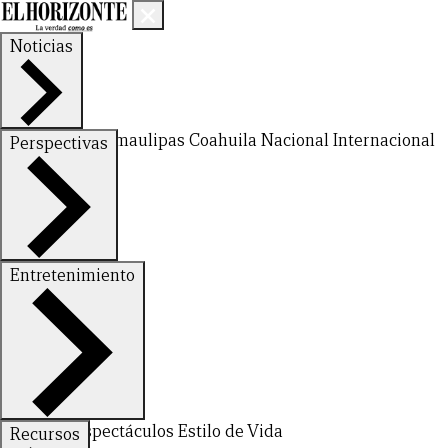
Noticias
Nuevo León
Tamaulipas
Coahuila
Nacional
Internacional
Perspectivas
Finanzas
Opinión
Entretenimiento
Deportes
Espectáculos
Estilo de Vida
Recursos