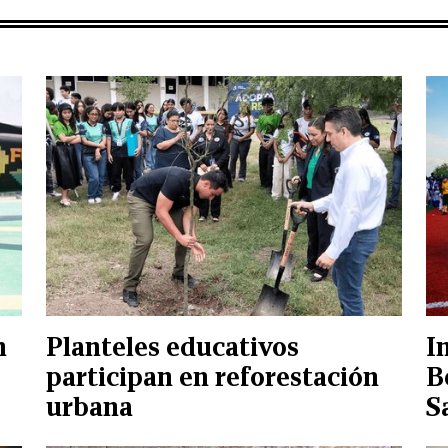
n
Planteles educativos
I
participan en reforestación
B
urbana
S