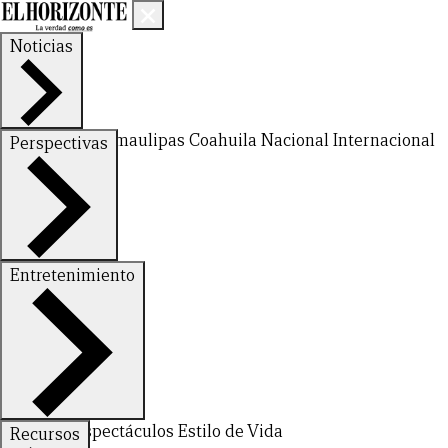
Noticias
Nuevo León
Tamaulipas
Coahuila
Nacional
Internacional
Perspectivas
Finanzas
Opinión
Entretenimiento
Deportes
Espectáculos
Estilo de Vida
Recursos