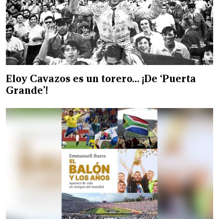
Eloy Cavazos es un torero… ¡De ‘Puerta
Grande’!