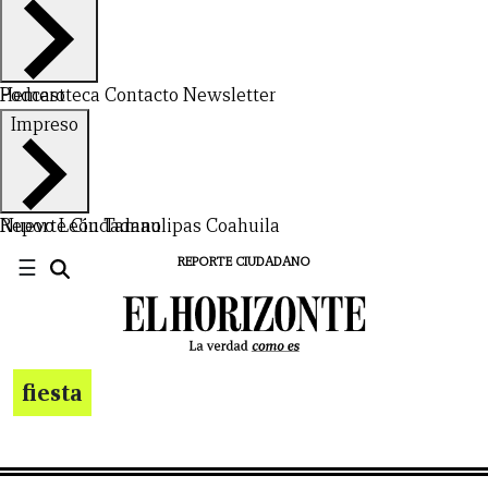
Hemeroteca
Podcast
Contacto
Newsletter
Impreso
Nuevo León
Reporte Ciudadano
Tamaulipas
Coahuila
☰
REPORTE CIUDADANO
fiesta