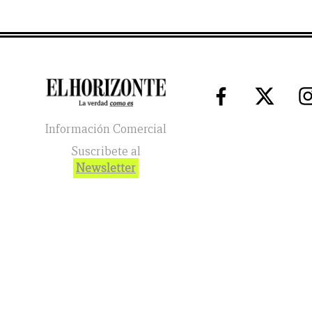
Información Comercial
Suscribete al
Newsletter
El Horizonte
2026
© Todos los Derechos Reservados. El reg
(function(h, o, t, j, a, r) { h.hj = h.hj || function() { (h.hj.q =
o.createElement('script'); r.async = 1; r.src = t + h._hjSettings