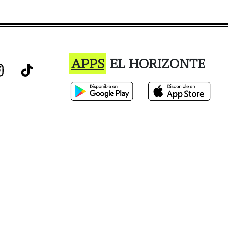
APPS
EL HORIZONTE
istro o el uso de este sitio constituye la aceptación de nuestro Términos de Ser
Privacidad
 h.hj.q || []).push(arguments) }; h._hjSettings = { hjid: 2469318, h
.hjid + j + h._hjSettings.hjsv; a.appendChild(r); })(window, docum