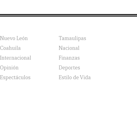
Nuevo León
Tamaulipas
Coahuila
Nacional
Internacional
Finanzas
Opinión
Deportes
Espectáculos
Estilo de Vida
vicio, Política de Privacidad y Política de Cookies |
Aviso
jsv: 6 }; a = o.getElementsByTagName('head')[0]; r =
ent, 'https://static.hotjar.com/c/hotjar-', '.js?sv=');