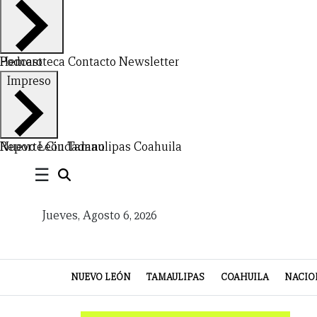
LEÓN
DE
VIDA
Hemeroteca
Podcast
Contacto
Newsletter
Impreso
Nuevo León
Reporte Ciudadano
Tamaulipas
Coahuila
☰
Jueves, Agosto 6, 2026
NUEVO LEÓN
TAMAULIPAS
COAHUILA
NACIO