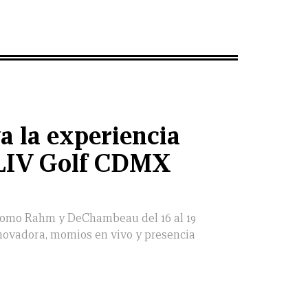
va la experiencia
n LIV Golf CDMX
s como Rahm y DeChambeau del 16 al 19
nnovadora, momios en vivo y presencia