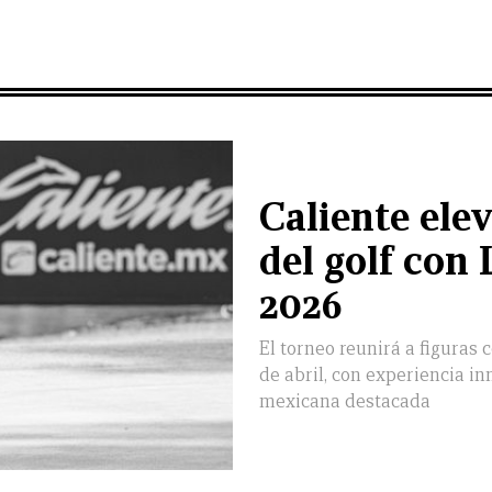
Caliente ele
del golf co
2026
El torneo reunirá a figura
de abril, con experiencia i
mexicana destacada