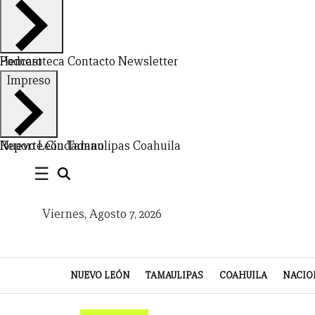
Hemeroteca
Podcast
Contacto
Newsletter
Impreso
CERRAR
X
Nuevo León
Reporte Ciudadano
Tamaulipas
Coahuila
NUEVO
TAMAULIPAS
COAHUILA
NACIONAL
INTERNACIONAL
FINANZAS
OPINIÓN
DEPORTES
ESPECTÁCULOS
TENDENCIA
ESTILO
PODCAST
CONTACTO
NEWSLETTER
HEMEROTECA
SUPLEMENTOS
☰
LEÓN
DE
Viernes, Agosto 7, 2026
VIDA
NUEVO LEÓN
TAMAULIPAS
COAHUILA
NACIO