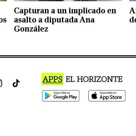
Capturan a un implicado en
A
os
asalto a diputada Ana
d
González
APPS
EL HORIZONTE