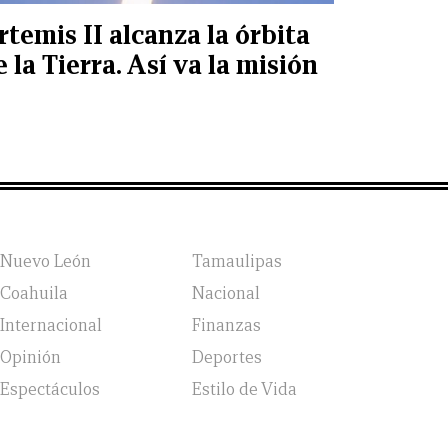
rtemis II alcanza la órbita
e la Tierra. Así va la misión
Nuevo León
Tamaulipas
Coahuila
Nacional
Internacional
Finanzas
Opinión
Deportes
Espectáculos
Estilo de Vida