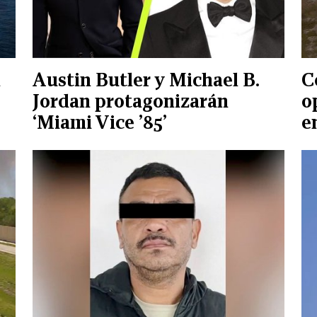
n
Austin Butler y Michael B.
C
Jordan protagonizarán
o
‘Miami Vice ’85’
e