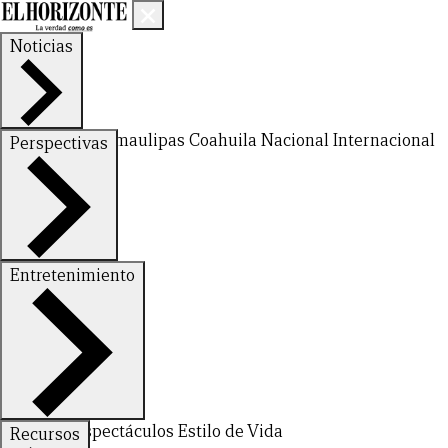
Noticias
Nuevo León
Tamaulipas
Coahuila
Nacional
Internacional
Perspectivas
Finanzas
Opinión
Entretenimiento
Deportes
Espectáculos
Estilo de Vida
Recursos