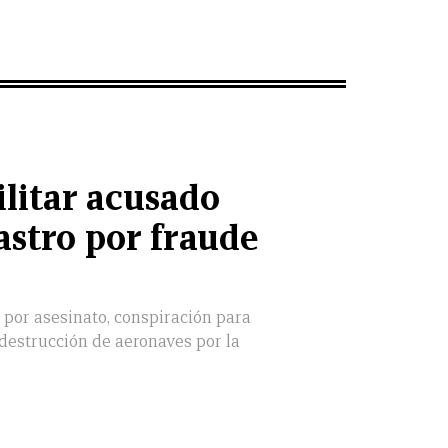
litar acusado
astro por fraude
 por asesinato, conspiración para
destrucción de aeronaves por la