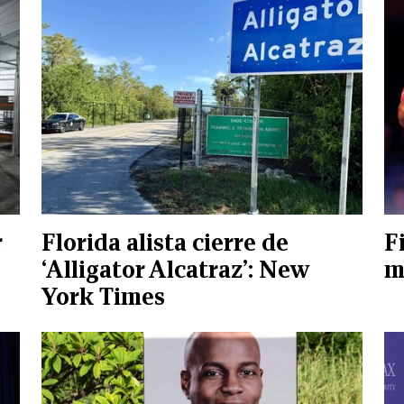
r
Florida alista cierre de
F
‘Alligator Alcatraz’: New
m
York Times