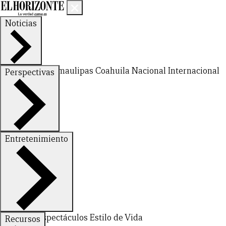
Noticias
Nuevo León
Tamaulipas
Coahuila
Nacional
Internacional
Perspectivas
Finanzas
Opinión
Entretenimiento
Deportes
Espectáculos
Estilo de Vida
Recursos