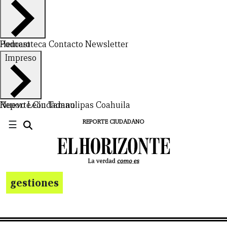
Hemeroteca
Podcast
Contacto
Newsletter
Impreso
Nuevo León
Reporte Ciudadano
Tamaulipas
Coahuila
☰
REPORTE CIUDADANO
gestiones