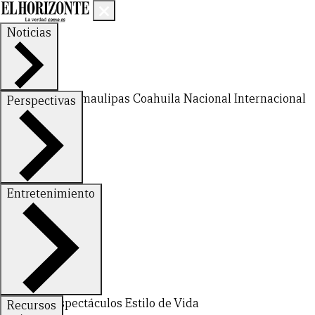
Noticias
Nuevo León
Tamaulipas
Coahuila
Nacional
Internacional
Perspectivas
Finanzas
Opinión
Entretenimiento
Deportes
Espectáculos
Estilo de Vida
Recursos