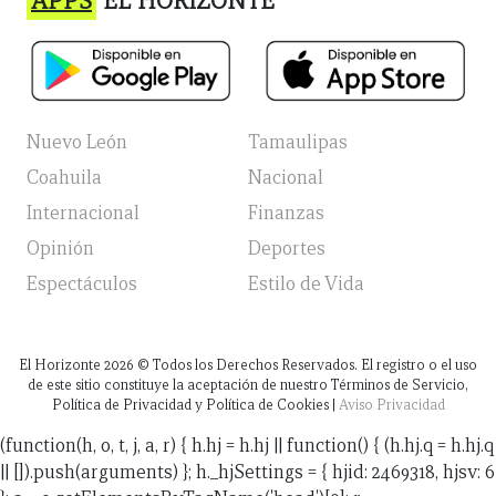
APPS
EL HORIZONTE
Nuevo León
Tamaulipas
Coahuila
Nacional
Internacional
Finanzas
Opinión
Deportes
Espectáculos
Estilo de Vida
El Horizonte
2026
© Todos los Derechos Reservados. El registro o el uso
de este sitio constituye la aceptación de nuestro Términos de Servicio,
Política de Privacidad y Política de Cookies |
Aviso Privacidad
(function(h, o, t, j, a, r) { h.hj = h.hj || function() { (h.hj.q = h.hj.q
|| []).push(arguments) }; h._hjSettings = { hjid: 2469318, hjsv: 6