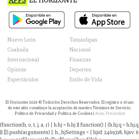
APPS
EL HORIZONTE
Nuevo León
Tamaulipas
Coahuila
Nacional
Internacional
Finanzas
Opinión
Deportes
Espectáculos
Estilo de Vida
El Horizonte
2026
© Todos los Derechos Reservados. El registro o el uso
de este sitio constituye la aceptación de nuestro Términos de Servicio,
Política de Privacidad y Política de Cookies |
Aviso Privacidad
(function(h, o, t, j, a, r) { h.hj = h.hj || function() { (h.hj.q = h.hj.q
|| []).push(arguments) }; h._hjSettings = { hjid: 2469318, hjsv: 6