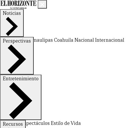
Noticias
Nuevo León
Tamaulipas
Coahuila
Nacional
Internacional
Perspectivas
Finanzas
Opinión
Entretenimiento
Deportes
Espectáculos
Estilo de Vida
Recursos