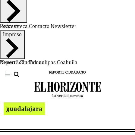
Hemeroteca
Podcast
Contacto
Newsletter
Impreso
Nuevo León
Reporte Ciudadano
Tamaulipas
Coahuila
☰
REPORTE CIUDADANO
guadalajara