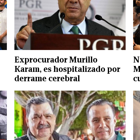
Exprocurador Murillo
N
Karam, es hospitalizado por
M
derrame cerebral
c