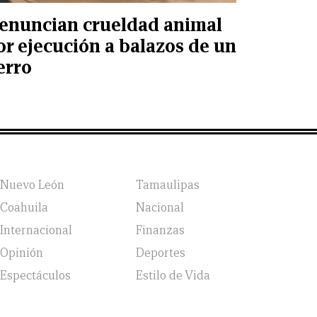
enuncian crueldad animal
or ejecución a balazos de un
erro
Nuevo León
Tamaulipas
Coahuila
Nacional
Internacional
Finanzas
Opinión
Deportes
Espectáculos
Estilo de Vida