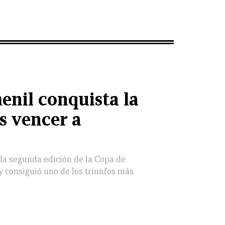
nil conquista la
s vencer a
la segunda edición de la Copa de
 consiguió uno de los triunfos más