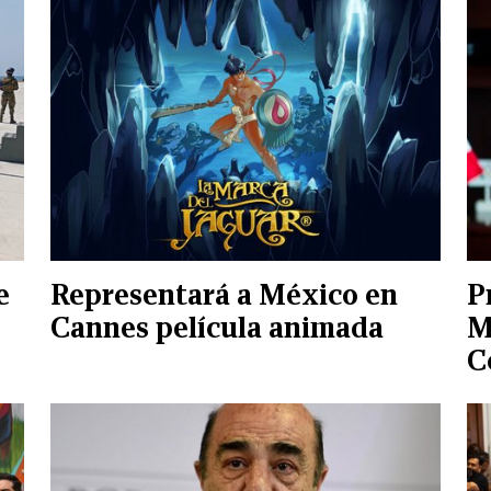
e
Representará a México en
P
Cannes película animada
M
C