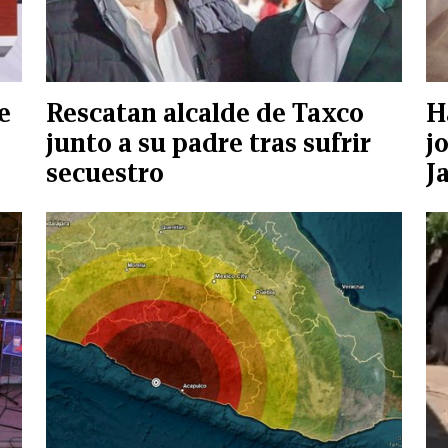
e
Rescatan alcalde de Taxco
H
junto a su padre tras sufrir
j
secuestro
J