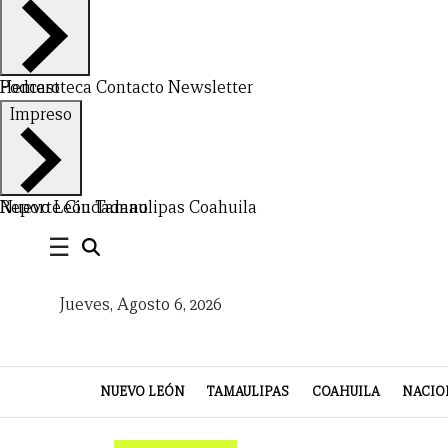
Hemeroteca
Podcast
Contacto
Newsletter
CERRAR
Impreso
X
NUEVO
TAMAULIPAS
COAHUILA
NACIONAL
INTERNACIONAL
FINANZAS
OPINIÓN
DEPORTES
ESPECTÁCULOS
TENDENCIA
ESTILO
PODCAST
CONTACTO
NEWSLETTER
HEMEROTECA
SUPLEMENTOS
Nuevo León
Reporte Ciudadano
Tamaulipas
Coahuila
☰
LEÓN
DE
VIDA
Jueves, Agosto 6, 2026
NUEVO LEÓN
TAMAULIPAS
COAHUILA
NACIO