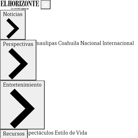
Noticias
Nuevo León
Tamaulipas
Coahuila
Nacional
Internacional
Perspectivas
Finanzas
Opinión
Entretenimiento
Deportes
Espectáculos
Estilo de Vida
Recursos