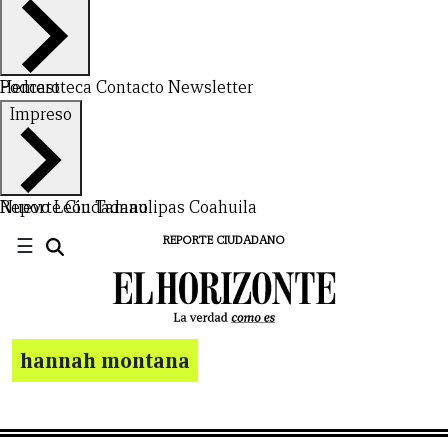
Hemeroteca
Podcast
Contacto
Newsletter
Impreso
Nuevo León
Reporte Ciudadano
Tamaulipas
Coahuila
☰
REPORTE CIUDADANO
hannah montana
CERRAR