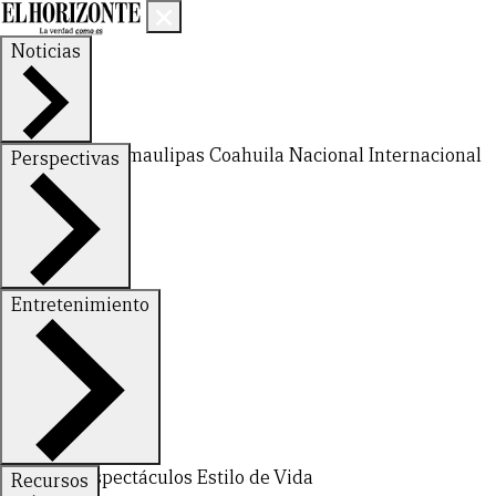
Noticias
Nuevo León
Tamaulipas
Coahuila
Nacional
Internacional
Perspectivas
Finanzas
Opinión
Entretenimiento
Deportes
Espectáculos
Estilo de Vida
Recursos