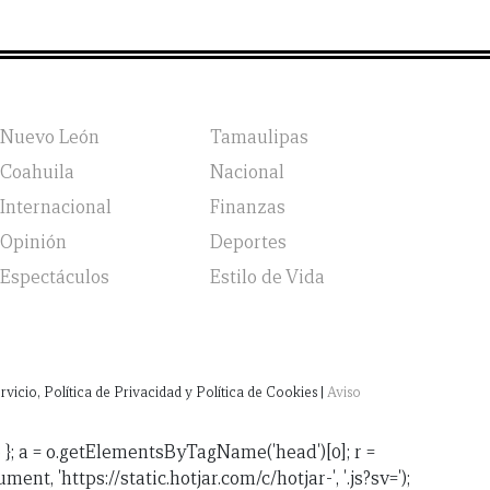
Nuevo León
Tamaulipas
Coahuila
Nacional
Internacional
Finanzas
Opinión
Deportes
Espectáculos
Estilo de Vida
vicio, Política de Privacidad y Política de Cookies |
Aviso
jsv: 6 }; a = o.getElementsByTagName('head')[0]; r =
ent, 'https://static.hotjar.com/c/hotjar-', '.js?sv=');