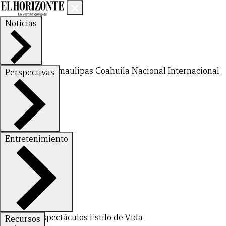
Noticias
Nuevo León
Tamaulipas
Coahuila
Nacional
Internacional
Perspectivas
Finanzas
Opinión
Entretenimiento
CERRAR
X
Deportes
Espectáculos
Estilo de Vida
Recursos