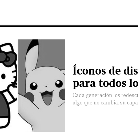
Íconos de di
para todos l
Cada generación los redesc
algo que no cambia: su capa