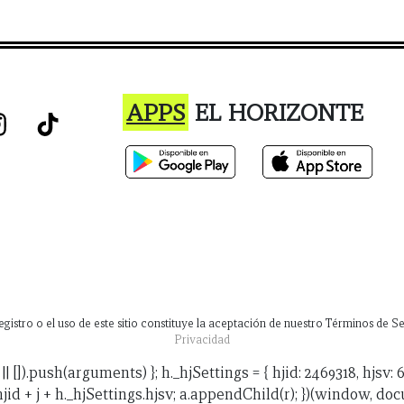
APPS
EL HORIZONTE
istro o el uso de este sitio constituye la aceptación de nuestro Términos de Ser
Privacidad
 h.hj.q || []).push(arguments) }; h._hjSettings = { hjid: 2469318, h
.hjid + j + h._hjSettings.hjsv; a.appendChild(r); })(window, docum