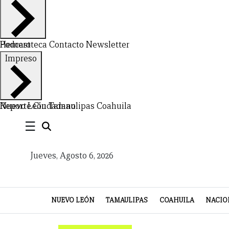
NUEVO
TAMAULIPAS
COAHUILA
NACIONAL
INTERNACIONAL
FINANZAS
OPINIÓN
DEPORTES
ESPECTÁCULOS
TENDENCIA
ESTILO
PODCAST
CONTACTO
NEWSLETTER
HEMEROTECA
SUPLEMENTOS
LEÓN
DE
VIDA
Hemeroteca
Podcast
Contacto
Newsletter
Impreso
Nuevo León
Reporte Ciudadano
Tamaulipas
Coahuila
☰
Jueves, Agosto 6, 2026
NUEVO LEÓN
TAMAULIPAS
COAHUILA
NACIO