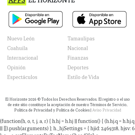
APPS
EL HORIZONTE
Nuevo León
Tamaulipas
Coahuila
Nacional
Internacional
Finanzas
Opinión
Deportes
Espectáculos
Estilo de Vida
El Horizonte
2026
© Todos los Derechos Reservados. El registro o el uso
de este sitio constituye la aceptación de nuestro Términos de Servicio,
Política de Privacidad y Política de Cookies |
Aviso Privacidad
(function(h, o, t, j, a, r) { h.hj = h.hj || function() { (h.hj.q = h.hj.q
|| []).push(arguments) }; h._hjSettings = { hjid: 2469318, hjsv: 6