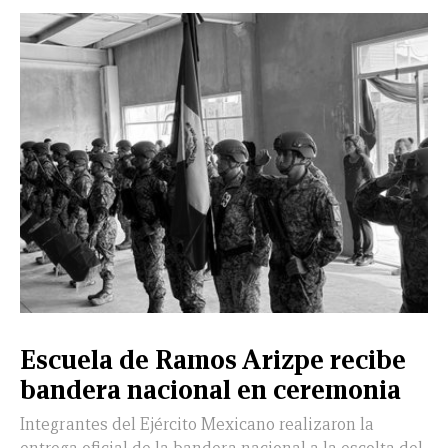
CERRAR
X
NUEVO
TAMAULIPAS
COAHUILA
NACIONAL
INTERNACIONAL
FINANZAS
OPINIÓN
DEPORTES
ESPECTÁCULOS
TENDENCIA
ESTILO
PODCAST
CONTACTO
NEWSLETTER
HEMEROTECA
SUPLEMENTOS
Escuela de Ramos Arizpe recibe
LEÓN
DE
bandera nacional en ceremonia
VIDA
Integrantes del Ejército Mexicano realizaron la