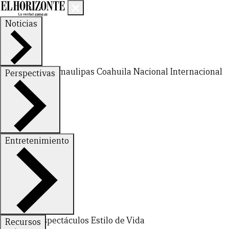
Noticias
Nuevo León
Tamaulipas
Coahuila
Nacional
Internacional
Perspectivas
Finanzas
Opinión
Entretenimiento
Deportes
Espectáculos
Estilo de Vida
Recursos