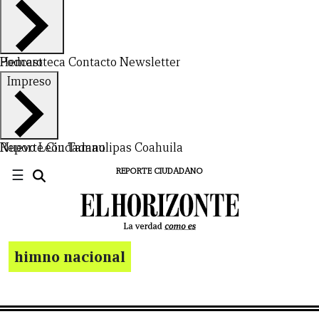
Hemeroteca
Podcast
Contacto
Newsletter
Impreso
Nuevo León
Reporte Ciudadano
Tamaulipas
Coahuila
☰
REPORTE CIUDADANO
himno nacional