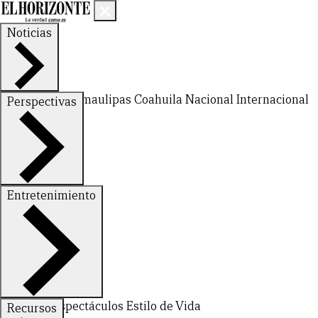
Noticias
Nuevo León
Tamaulipas
Coahuila
Nacional
Internacional
Perspectivas
Finanzas
Opinión
Entretenimiento
Deportes
Espectáculos
Estilo de Vida
Recursos