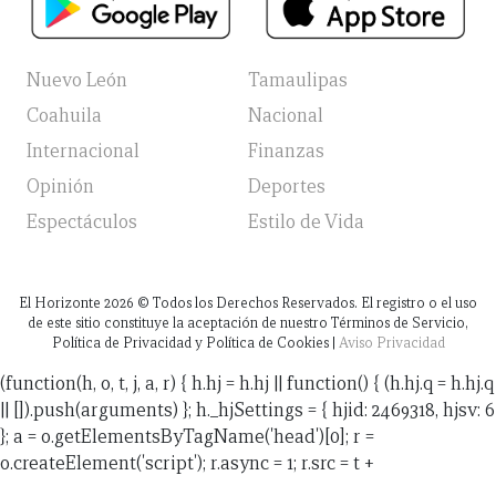
Nuevo León
Tamaulipas
Coahuila
Nacional
Internacional
Finanzas
Opinión
Deportes
Espectáculos
Estilo de Vida
El Horizonte
2026
© Todos los Derechos Reservados. El registro o el uso
de este sitio constituye la aceptación de nuestro Términos de Servicio,
Política de Privacidad y Política de Cookies |
Aviso Privacidad
(function(h, o, t, j, a, r) { h.hj = h.hj || function() { (h.hj.q = h.hj.q
|| []).push(arguments) }; h._hjSettings = { hjid: 2469318, hjsv: 6
}; a = o.getElementsByTagName('head')[0]; r =
o.createElement('script'); r.async = 1; r.src = t +
h._hjSettings.hjid + j + h._hjSettings.hjsv; a.appendChild(r);