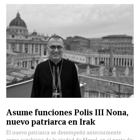
CERRAR
X
NUEVO
TAMAULIPAS
COAHUILA
NACIONAL
INTERNACIONAL
FINANZAS
OPINIÓN
DEPORTES
ESPECTÁCULOS
TENDENCIA
ESTILO
PODCAST
CONTACTO
NEWSLETTER
HEMEROTECA
SUPLEMENTOS
Asume funciones Polis III Nona,
LEÓN
DE
nuevo patriarca en Irak
VIDA
El nuevo patriarca se desempeñó anteriormente