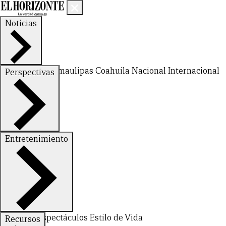
Noticias
Nuevo León
Tamaulipas
Coahuila
Nacional
Internacional
Perspectivas
Finanzas
Opinión
Entretenimiento
Deportes
Espectáculos
Estilo de Vida
Recursos