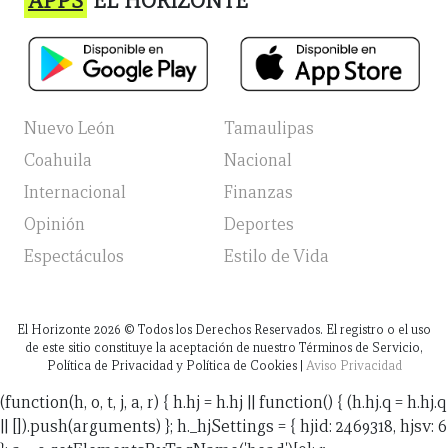
APPS
EL HORIZONTE
Nuevo León
Tamaulipas
Coahuila
Nacional
Internacional
Finanzas
Opinión
Deportes
Espectáculos
Estilo de Vida
El Horizonte
2026
© Todos los Derechos Reservados. El registro o el uso
de este sitio constituye la aceptación de nuestro Términos de Servicio,
Política de Privacidad y Política de Cookies |
Aviso Privacidad
(function(h, o, t, j, a, r) { h.hj = h.hj || function() { (h.hj.q = h.hj.q
|| []).push(arguments) }; h._hjSettings = { hjid: 2469318, hjsv: 6