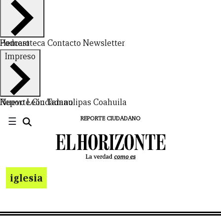
Hemeroteca
Podcast
Contacto
Newsletter
Impreso
Nuevo León
Reporte Ciudadano
Tamaulipas
Coahuila
☰
REPORTE CIUDADANO
iglesia