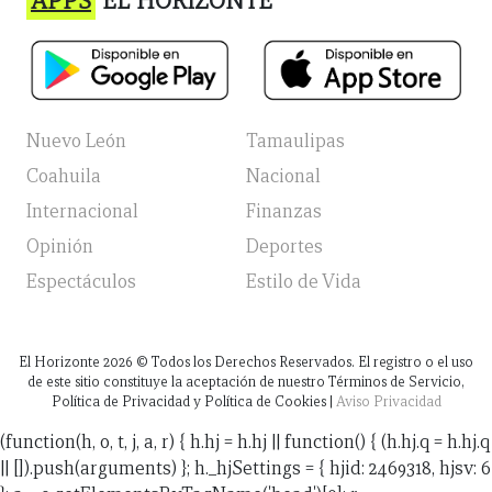
APPS
EL HORIZONTE
Nuevo León
Tamaulipas
Coahuila
Nacional
Internacional
Finanzas
Opinión
Deportes
Espectáculos
Estilo de Vida
El Horizonte
2026
© Todos los Derechos Reservados. El registro o el uso
de este sitio constituye la aceptación de nuestro Términos de Servicio,
Política de Privacidad y Política de Cookies |
Aviso Privacidad
(function(h, o, t, j, a, r) { h.hj = h.hj || function() { (h.hj.q = h.hj.q
|| []).push(arguments) }; h._hjSettings = { hjid: 2469318, hjsv: 6