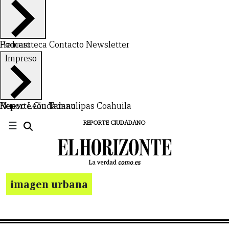
Hemeroteca
Podcast
Contacto
Newsletter
Impreso
Nuevo León
Reporte Ciudadano
Tamaulipas
Coahuila
☰
REPORTE CIUDADANO
imagen urbana