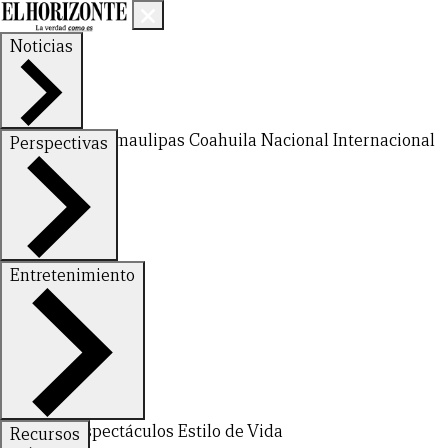
Noticias
Nuevo León
Tamaulipas
Coahuila
Nacional
Internacional
Perspectivas
Finanzas
Opinión
Entretenimiento
Deportes
Espectáculos
Estilo de Vida
Recursos