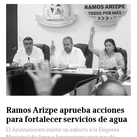
CERRAR
X
NUEVO
TAMAULIPAS
COAHUILA
NACIONAL
INTERNACIONAL
FINANZAS
OPINIÓN
DEPORTES
ESPECTÁCULOS
TENDENCIA
ESTILO
PODCAST
CONTACTO
NEWSLETTER
HEMEROTECA
SUPLEMENTOS
Ramos Arizpe aprueba acciones
LEÓN
DE
para fortalecer servicios de agua
VIDA
El Ayuntamiento emitió un exhorto a la Empresa