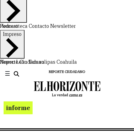
Hemeroteca
Podcast
Contacto
Newsletter
Impreso
Nuevo León
Reporte Ciudadano
Tamaulipas
Coahuila
☰
REPORTE CIUDADANO
informe