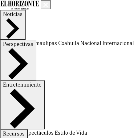
Noticias
Nuevo León
Tamaulipas
Coahuila
Nacional
Internacional
Perspectivas
Finanzas
Opinión
Entretenimiento
Deportes
Espectáculos
Estilo de Vida
Recursos