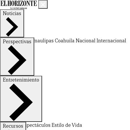
Noticias
Nuevo León
Tamaulipas
Coahuila
Nacional
Internacional
Perspectivas
Finanzas
Opinión
Entretenimiento
Deportes
Espectáculos
Estilo de Vida
Recursos