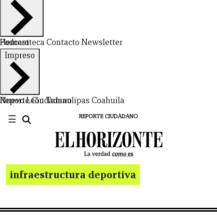
Hemeroteca
Podcast
Contacto
Newsletter
Impreso
Nuevo León
Reporte Ciudadano
Tamaulipas
Coahuila
☰
REPORTE CIUDADANO
infraestructura deportiva