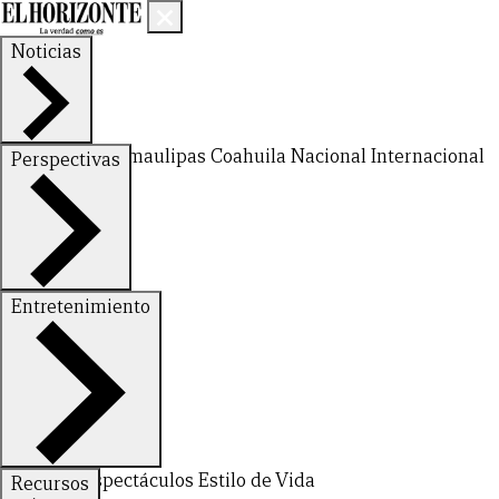
Noticias
Nuevo León
Tamaulipas
Coahuila
Nacional
Internacional
Perspectivas
Finanzas
Opinión
Entretenimiento
CERRAR
Deportes
Espectáculos
Estilo de Vida
Recursos
X