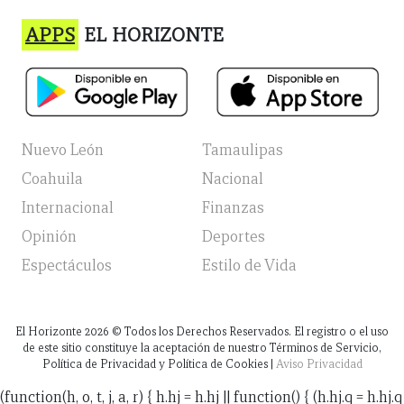
APPS
EL HORIZONTE
Nuevo León
Tamaulipas
Coahuila
Nacional
Internacional
Finanzas
Opinión
Deportes
Espectáculos
Estilo de Vida
El Horizonte
2026
© Todos los Derechos Reservados. El registro o el uso
de este sitio constituye la aceptación de nuestro Términos de Servicio,
Política de Privacidad y Política de Cookies |
Aviso Privacidad
(function(h, o, t, j, a, r) { h.hj = h.hj || function() { (h.hj.q = h.hj.q