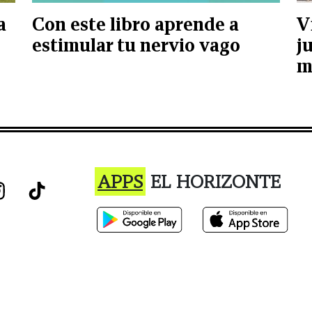
a
Con este libro aprende a
V
estimular tu nervio vago
j
m
APPS
EL HORIZONTE