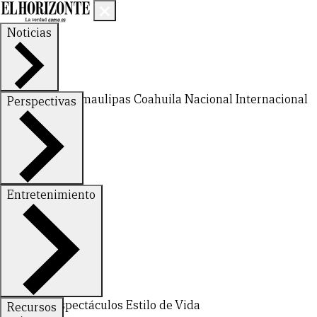
Noticias
Nuevo León
Tamaulipas
Coahuila
Nacional
Internacional
Perspectivas
Finanzas
Opinión
Entretenimiento
Deportes
Espectáculos
Estilo de Vida
Recursos