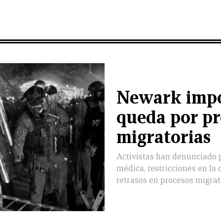
Newark impo
queda por pr
migratorias
Activistas han denunciado p
médica, restricciones en la
retrasos en procesos migrat