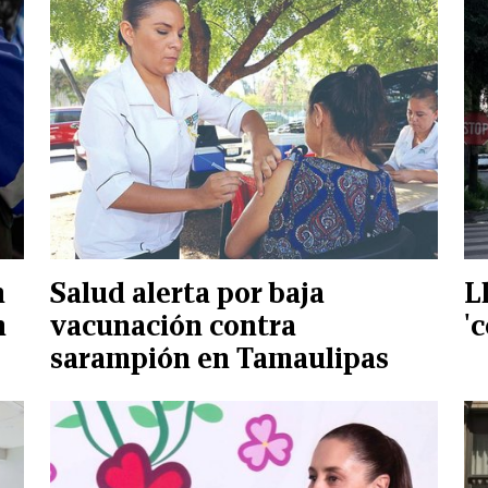
n
Salud alerta por baja
L
n
vacunación contra
'
sarampión en Tamaulipas