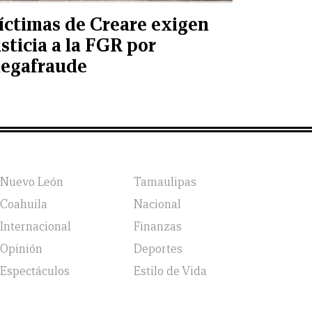
íctimas de Creare exigen
usticia a la FGR por
egafraude
Nuevo León
Tamaulipas
Coahuila
Nacional
Internacional
Finanzas
Opinión
Deportes
Espectáculos
Estilo de Vida