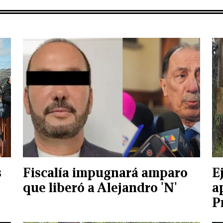
s
Fiscalía impugnará amparo
E
que liberó a Alejandro 'N'
a
P