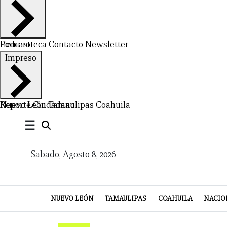
Hemeroteca
Podcast
Contacto
Newsletter
Impreso
CERRAR
X
Nuevo León
Reporte Ciudadano
Tamaulipas
Coahuila
NUEVO
TAMAULIPAS
COAHUILA
NACIONAL
INTERNACIONAL
FINANZAS
OPINIÓN
DEPORTES
ESPECTÁCULOS
TENDENCIA
ESTILO
PODCAST
CONTACTO
NEWSLETTER
HEMEROTECA
SUPLEMENTOS
☰
LEÓN
DE
Sabado, Agosto 8, 2026
VIDA
NUEVO LEÓN
TAMAULIPAS
COAHUILA
NACIO