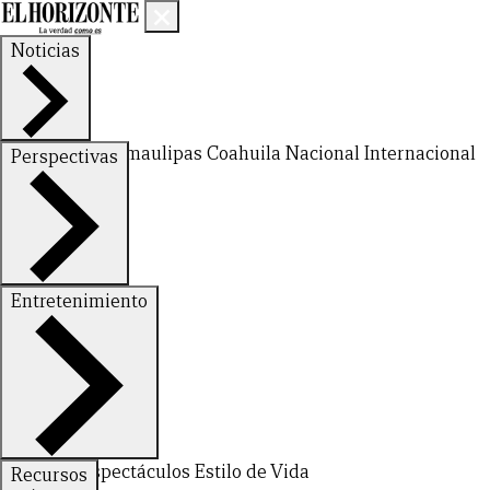
Noticias
Nuevo León
Tamaulipas
Coahuila
Nacional
Internacional
Perspectivas
Finanzas
Opinión
Entretenimiento
CERRAR
Deportes
Espectáculos
Estilo de Vida
Recursos