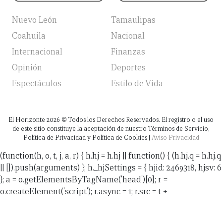
Nuevo León
Tamaulipas
Coahuila
Nacional
Internacional
Finanzas
Opinión
Deportes
Espectáculos
Estilo de Vida
El Horizonte
2026
© Todos los Derechos Reservados. El registro o el uso
de este sitio constituye la aceptación de nuestro Términos de Servicio,
Política de Privacidad y Política de Cookies |
Aviso Privacidad
(function(h, o, t, j, a, r) { h.hj = h.hj || function() { (h.hj.q = h.hj.q
|| []).push(arguments) }; h._hjSettings = { hjid: 2469318, hjsv: 6
}; a = o.getElementsByTagName('head')[0]; r =
o.createElement('script'); r.async = 1; r.src = t +
h._hjSettings.hjid + j + h._hjSettings.hjsv; a.appendChild(r);
})(window, document, 'https://static.hotjar.com/c/hotjar-',