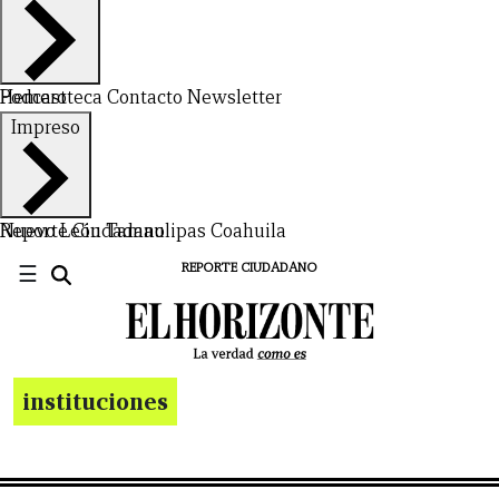
Hemeroteca
Podcast
Contacto
Newsletter
Impreso
Nuevo León
Reporte Ciudadano
Tamaulipas
Coahuila
☰
REPORTE CIUDADANO
instituciones