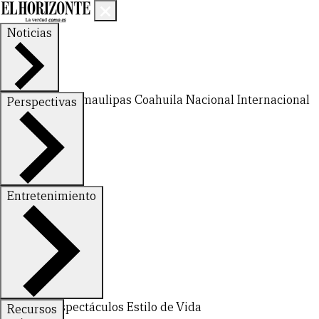
Noticias
Nuevo León
Tamaulipas
Coahuila
Nacional
Internacional
Perspectivas
Finanzas
Opinión
Entretenimiento
Deportes
Espectáculos
Estilo de Vida
Recursos