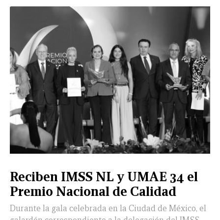
CERRAR
X
NUEVO
TAMAULIPAS
COAHUILA
NACIONAL
INTERNACIONAL
FINANZAS
OPINIÓN
DEPORTES
ESPECTÁCULOS
TENDENCIA
ESTILO
PODCAST
CONTACTO
NEWSLETTER
HEMEROTECA
SUPLEMENTOS
Reciben IMSS NL y UMAE 34 el
LEÓN
DE
Premio Nacional de Calidad
VIDA
Durante la gala celebrada en la Ciudad de México, el