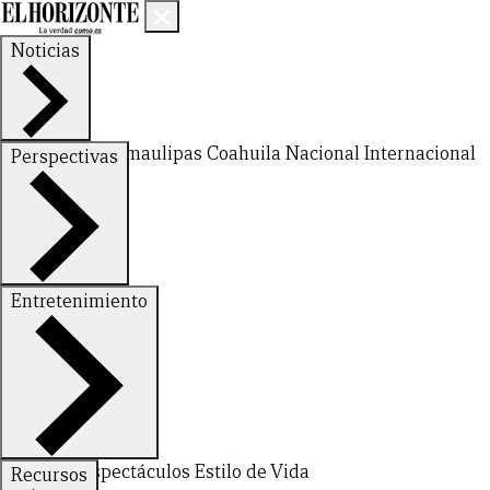
Noticias
Nuevo León
Tamaulipas
Coahuila
Nacional
Internacional
Perspectivas
Finanzas
Opinión
Entretenimiento
Deportes
Espectáculos
Estilo de Vida
Recursos