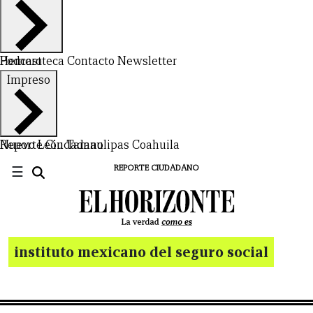
Hemeroteca
Podcast
Contacto
Newsletter
Impreso
Nuevo León
Reporte Ciudadano
Tamaulipas
Coahuila
☰
REPORTE CIUDADANO
instituto mexicano del seguro social