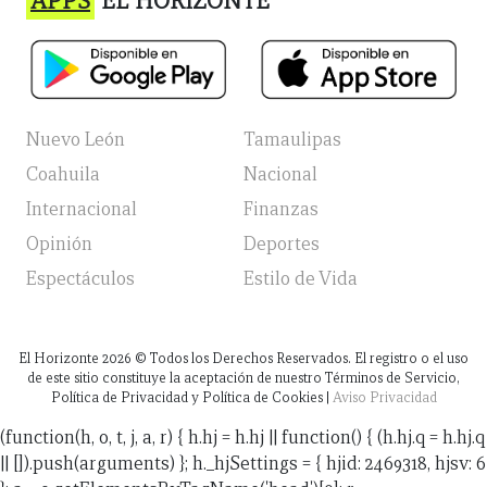
APPS
EL HORIZONTE
Nuevo León
Tamaulipas
Coahuila
Nacional
Internacional
Finanzas
Opinión
Deportes
Espectáculos
Estilo de Vida
El Horizonte
2026
© Todos los Derechos Reservados. El registro o el uso
de este sitio constituye la aceptación de nuestro Términos de Servicio,
Política de Privacidad y Política de Cookies |
Aviso Privacidad
(function(h, o, t, j, a, r) { h.hj = h.hj || function() { (h.hj.q = h.hj.q
|| []).push(arguments) }; h._hjSettings = { hjid: 2469318, hjsv: 6