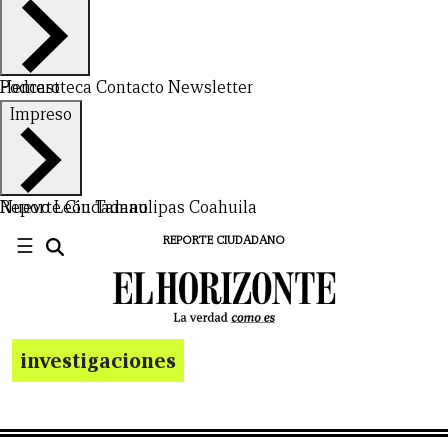
Hemeroteca
Podcast
Contacto
Newsletter
Impreso
Nuevo León
Reporte Ciudadano
Tamaulipas
Coahuila
☰
REPORTE CIUDADANO
investigaciones