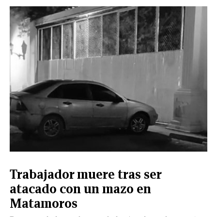
CERRAR
X
NUEVO
TAMAULIPAS
COAHUILA
NACIONAL
INTERNACIONAL
FINANZAS
OPINIÓN
DEPORTES
ESPECTÁCULOS
TENDENCIA
ESTILO
PODCAST
CONTACTO
NEWSLETTER
HEMEROTECA
SUPLEMENTOS
Trabajador muere tras ser
LEÓN
DE
atacado con un mazo en
VIDA
Matamoros