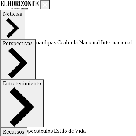
Noticias
Nuevo León
Tamaulipas
Coahuila
Nacional
Internacional
Perspectivas
Finanzas
Opinión
Entretenimiento
Deportes
Espectáculos
Estilo de Vida
Recursos