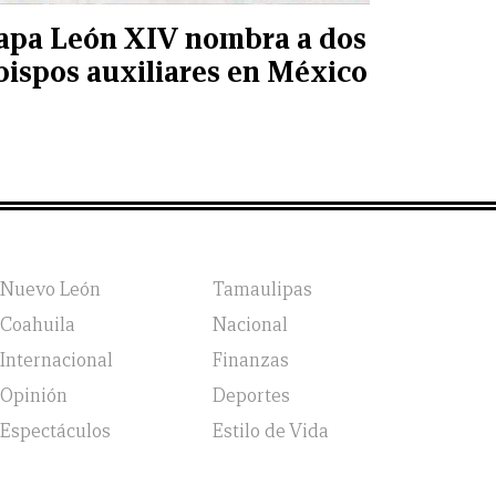
apa León XIV nombra a dos
bispos auxiliares en México
Nuevo León
Tamaulipas
Coahuila
Nacional
Internacional
Finanzas
Opinión
Deportes
Espectáculos
Estilo de Vida