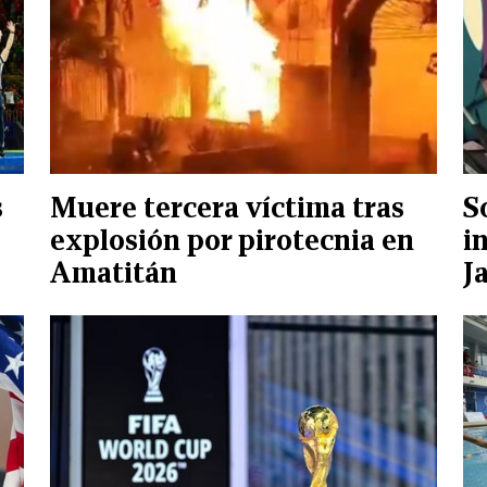
s
Muere tercera víctima tras
S
explosión por pirotecnia en
i
Amatitán
J