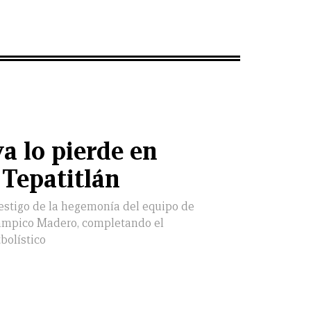
a lo pierde en
 Tepatitlán
estigo de la hegemonía del equipo de
 Tampico Madero, completando el
bolístico