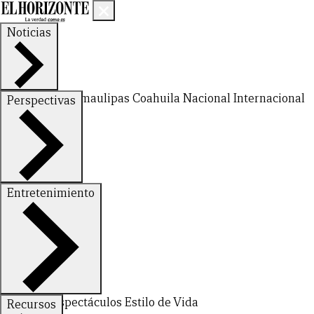
Noticias
Nuevo León
Tamaulipas
Coahuila
Nacional
Internacional
Perspectivas
Finanzas
Opinión
Entretenimiento
Deportes
Espectáculos
Estilo de Vida
Recursos