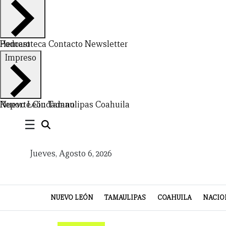
Hemeroteca
Podcast
Contacto
Newsletter
Impreso
CERRAR
X
Nuevo León
Reporte Ciudadano
Tamaulipas
Coahuila
NUEVO
TAMAULIPAS
COAHUILA
NACIONAL
INTERNACIONAL
FINANZAS
OPINIÓN
DEPORTES
ESPECTÁCULOS
TENDENCIA
ESTILO
PODCAST
CONTACTO
NEWSLETTER
HEMEROTECA
SUPLEMENTOS
☰
LEÓN
DE
Jueves, Agosto 6, 2026
VIDA
NUEVO LEÓN
TAMAULIPAS
COAHUILA
NACIO